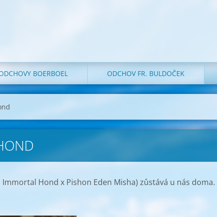
 ODCHOVY BOERBOEL
ODCHOV FR. BULDOČEK
ond
 HOND
o Immortal Hond x Pishon Eden Misha) zůstává u nás doma.