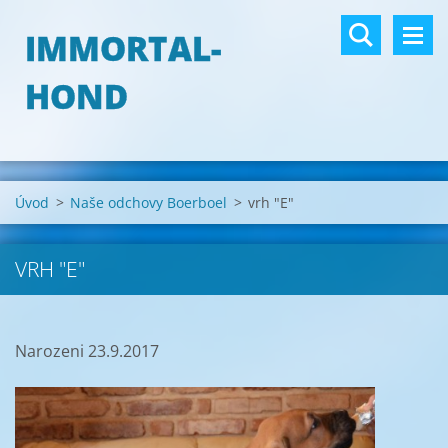
IMMORTAL-
HOND
Úvod
>
Naše odchovy Boerboel
>
vrh "E"
VRH "E"
Narozeni 23.9.2017